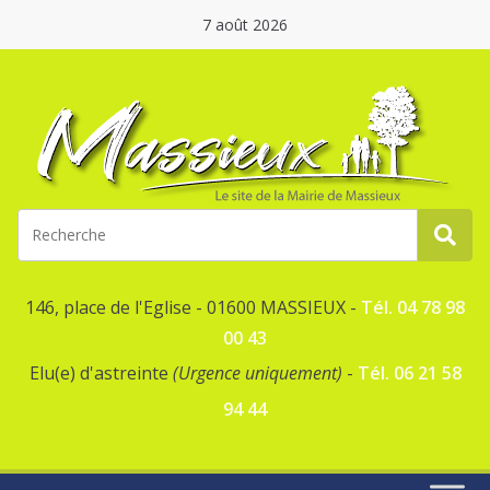
7 août 2026
146, place de l'Eglise - 01600 MASSIEUX -
Tél. 04 78 98
00 43
Elu(e) d'astreinte
(Urgence uniquement)
-
Tél. 06 21 58
94 44