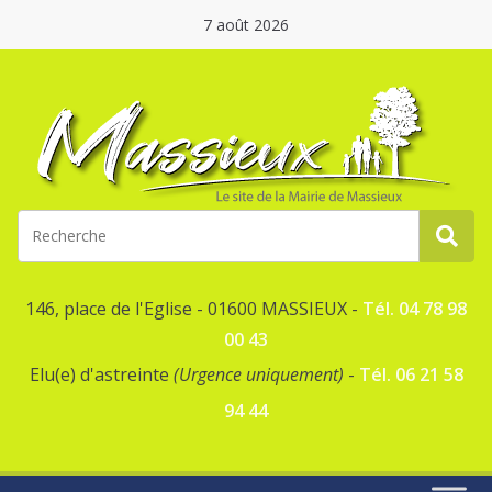
7 août 2026
146, place de l'Eglise - 01600 MASSIEUX -
Tél. 04 78 98
00 43
Elu(e) d'astreinte
(Urgence uniquement)
-
Tél. 06 21 58
94 44