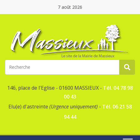
7 août 2026
146, place de l'Eglise - 01600 MASSIEUX -
Tél. 04 78 98
00 43
Elu(e) d'astreinte
(Urgence uniquement)
-
Tél. 06 21 58
94 44