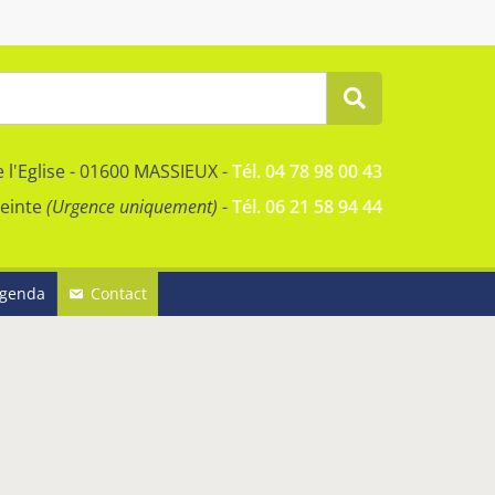
e l'Eglise - 01600 MASSIEUX -
Tél. 04 78 98 00 43
reinte
(Urgence uniquement)
-
Tél. 06 21 58 94 44
genda
Contact