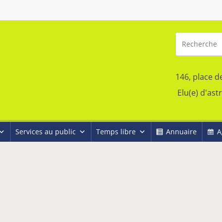
146, place d
Elu(e) d'ast
Services au public
Temps libre
Annuaire
A