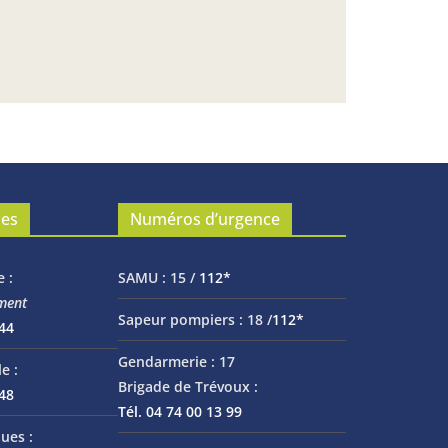
les
Numéros d’urgence
e :
SAMU :
15 /
112*
ment
Sapeur pompiers :
18 /
112*
 44
Gendarmerie :
17
e :
Brigade de Trévoux :
 48
Tél. 04 74 00 13 99
ues :