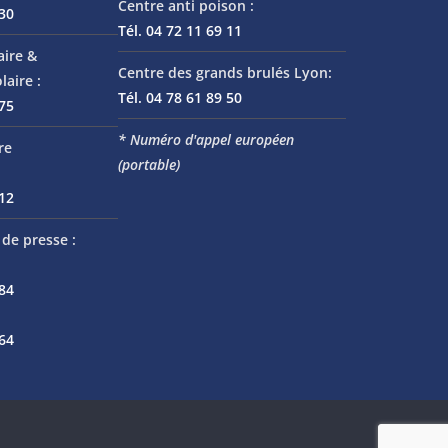
Centre anti poison :
 30
Tél. 04 72 11 69 11
aire &
Centre des grands brulés Lyon:
laire :
Tél. 04 78 61 89 50
 75
* Numéro d'appel européen
re
(portable)
 12
de presse :
 84
 64