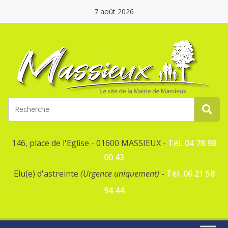
7 août 2026
146, place de l'Eglise - 01600 MASSIEUX -
Tél. 04 78 98
00 43
Elu(e) d'astreinte
(Urgence uniquement)
-
Tél. 06 21 58
94 44