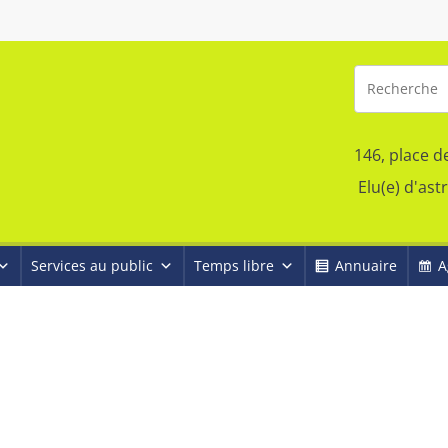
146, place d
Elu(e) d'ast
Services au public
Temps libre
Annuaire
A