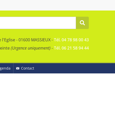
e l'Eglise - 01600 MASSIEUX -
Tél. 04 78 98 00 43
reinte
(Urgence uniquement)
-
Tél. 06 21 58 94 44
genda
Contact