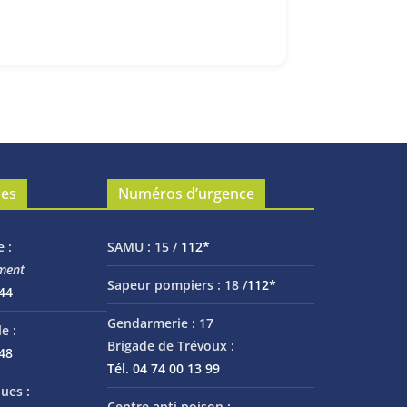
les
Numéros d’urgence
e :
SAMU :
15 /
112*
ment
Sapeur pompiers :
18 /
112*
 44
Gendarmerie :
17
e :
Brigade de Trévoux :
 48
Tél. 04 74 00 13 99
ues :
Centre anti poison :