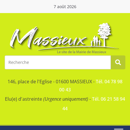
7 août 2026
146, place de l'Eglise - 01600 MASSIEUX -
Tél. 04 78 98
00 43
Elu(e) d'astreinte
(Urgence uniquement)
-
Tél. 06 21 58 94
44