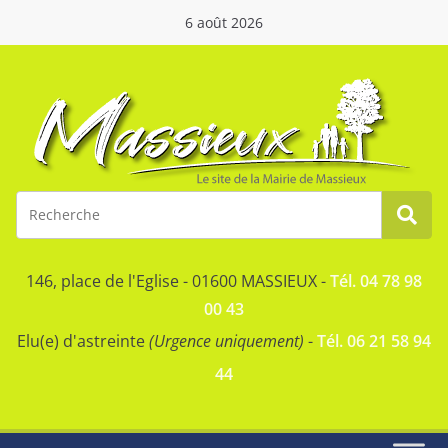
6 août 2026
146, place de l'Eglise - 01600 MASSIEUX -
Tél. 04 78 98
00 43
Elu(e) d'astreinte
(Urgence uniquement)
-
Tél. 06 21 58 94
44