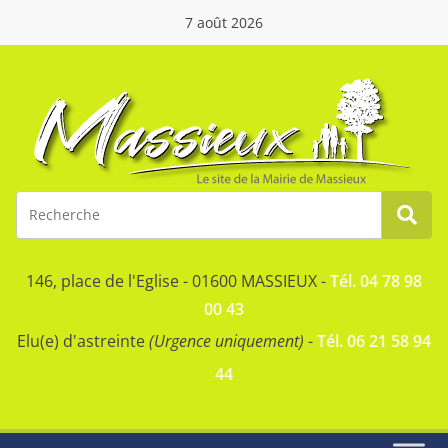
7 août 2026
146, place de l'Eglise - 01600 MASSIEUX -
Tél. 04 78 98
00 43
Elu(e) d'astreinte
(Urgence uniquement)
-
Tél. 06 21 58 94
44