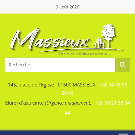
9 août 2026
146, place de l'Eglise - 01600 MASSIEUX -
Tél. 04 78 98
00 43
Elu(e) d'astreinte
(Urgence uniquement)
-
Tél. 06 21 58 94
44