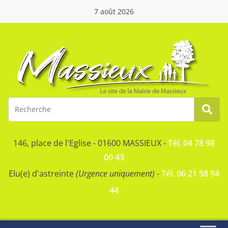
7 août 2026
146, place de l'Eglise - 01600 MASSIEUX -
Tél. 04 78 98
00 43
Elu(e) d'astreinte
(Urgence uniquement)
-
Tél. 06 21 58 94
44