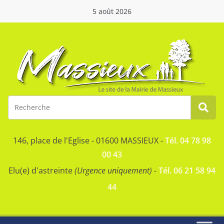
5 août 2026
146, place de l'Eglise - 01600 MASSIEUX -
Tél. 04 78 98
00 43
Elu(e) d'astreinte
(Urgence uniquement)
-
Tél. 06 21 58 94
44