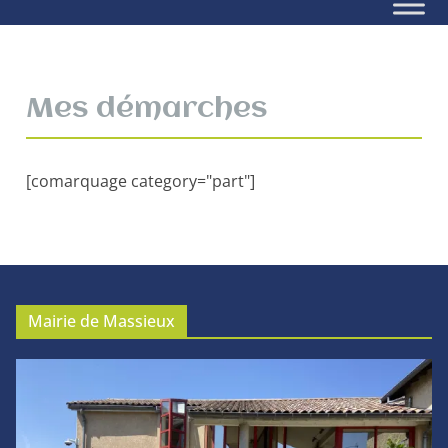
Mes démarches
[comarquage category="part"]
Mairie de Massieux