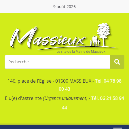
9 août 2026
146, place de l'Eglise - 01600 MASSIEUX -
Tél. 04 78 98
00 43
Elu(e) d'astreinte
(Urgence uniquement)
-
Tél. 06 21 58 94
44