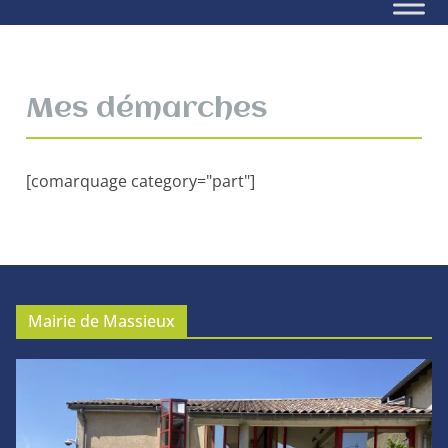
Mes démarches
[comarquage category="part"]
Mairie de Massieux