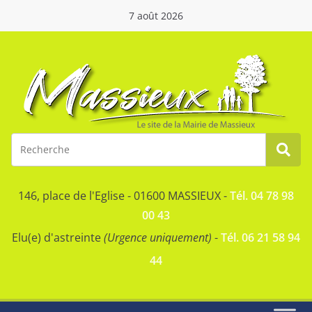
7 août 2026
146, place de l'Eglise - 01600 MASSIEUX -
Tél. 04 78 98
00 43
Elu(e) d'astreinte
(Urgence uniquement)
-
Tél. 06 21 58 94
44