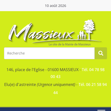
10 août 2026
146, place de l'Eglise - 01600 MASSIEUX -
Tél. 04 78 98
00 43
Elu(e) d'astreinte
(Urgence uniquement)
-
Tél. 06 21 58 94
44