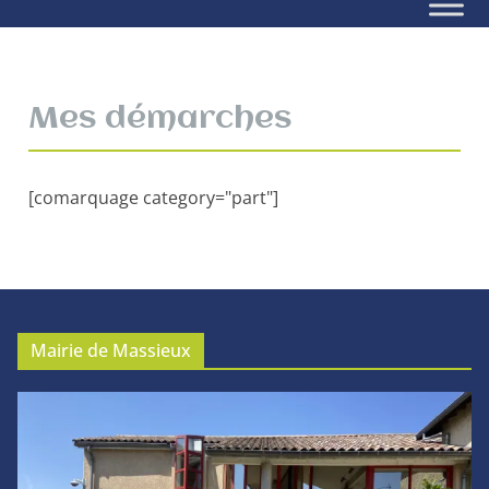
Mes démarches
[comarquage category="part"]
Mairie de Massieux