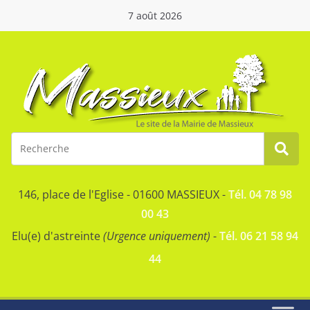
7 août 2026
146, place de l'Eglise - 01600 MASSIEUX -
Tél. 04 78 98
00 43
Elu(e) d'astreinte
(Urgence uniquement)
-
Tél. 06 21 58 94
44