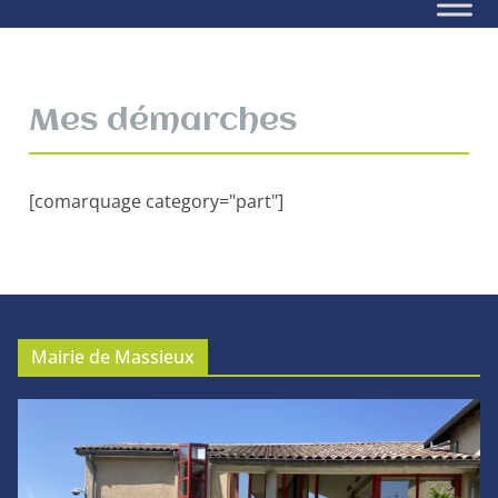
Mes démarches
[comarquage category="part"]
Mairie de Massieux