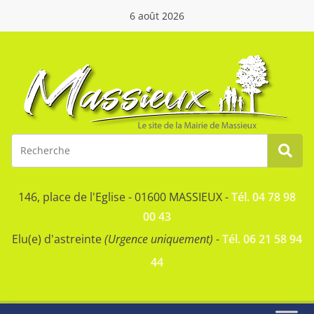
6 août 2026
146, place de l'Eglise - 01600 MASSIEUX -
Tél. 04 78 98
00 43
Elu(e) d'astreinte
(Urgence uniquement)
-
Tél. 06 21 58 94
44