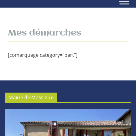
Mes démarches
[comarquage category="part"]
Mairie de Massieux