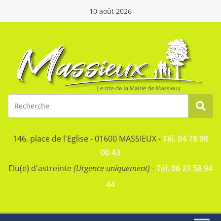
10 août 2026
146, place de l'Eglise - 01600 MASSIEUX -
Tél. 04 78 98
00 43
Elu(e) d'astreinte
(Urgence uniquement)
-
Tél. 06 21 58 94
44