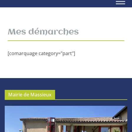
Mes démarches
[comarquage category="part"]
Mairie de Massieux