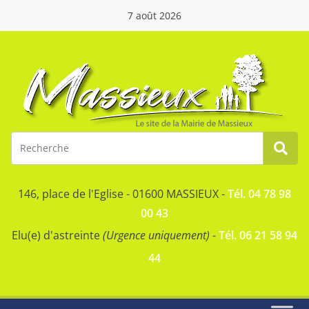
7 août 2026
146, place de l'Eglise - 01600 MASSIEUX -
Tél. 04 78 98
00 43
Elu(e) d'astreinte
(Urgence uniquement)
-
Tél. 06 21 58 94
44