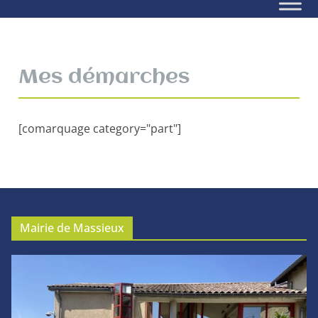
Mes démarches
[comarquage category="part"]
Mairie de Massieux