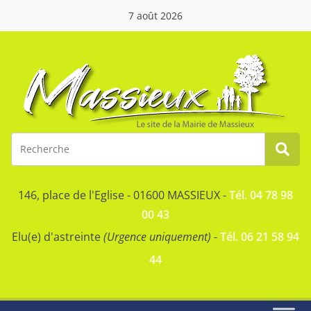
7 août 2026
146, place de l'Eglise - 01600 MASSIEUX -
Tél. 04 78 98
00 43
Elu(e) d'astreinte
(Urgence uniquement)
-
Tél. 06 21 58 94
44