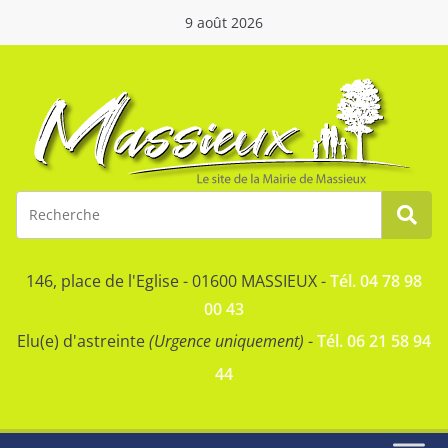
9 août 2026
146, place de l'Eglise - 01600 MASSIEUX -
Tél. 04 78 98
00 43
Elu(e) d'astreinte
(Urgence uniquement)
-
Tél. 06 21 58 94
44