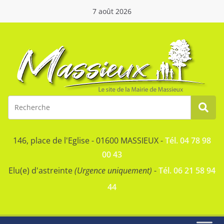
7 août 2026
146, place de l'Eglise - 01600 MASSIEUX -
Tél. 04 78 98
00 43
Elu(e) d'astreinte
(Urgence uniquement)
-
Tél. 06 21 58 94
44