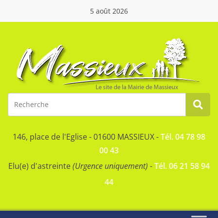
5 août 2026
146, place de l'Eglise - 01600 MASSIEUX -
Tél. 04 78 98
00 43
Elu(e) d'astreinte
(Urgence uniquement)
-
Tél. 06 21 58 94
44