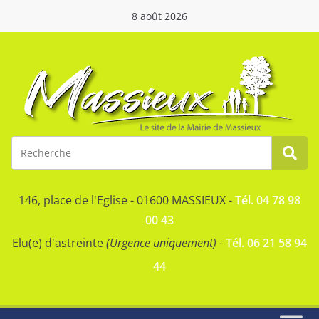
8 août 2026
146, place de l'Eglise - 01600 MASSIEUX -
Tél. 04 78 98
00 43
Elu(e) d'astreinte
(Urgence uniquement)
-
Tél. 06 21 58 94
44