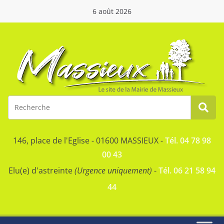
6 août 2026
146, place de l'Eglise - 01600 MASSIEUX -
Tél. 04 78 98
00 43
Elu(e) d'astreinte
(Urgence uniquement)
-
Tél. 06 21 58 94
44