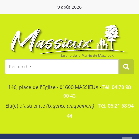
9 août 2026
146, place de l'Eglise - 01600 MASSIEUX -
Tél. 04 78 98
00 43
Elu(e) d'astreinte
(Urgence uniquement)
-
Tél. 06 21 58 94
44