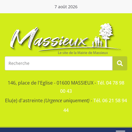
7 août 2026
146, place de l'Eglise - 01600 MASSIEUX -
Tél. 04 78 98
00 43
Elu(e) d'astreinte
(Urgence uniquement)
-
Tél. 06 21 58 94
44