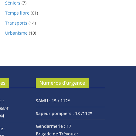
Séniors
(7)
Temps libre
(61)
Transports
(14)
Urbanisme
(10)
les
Numéros d’urgence
e :
SAMU :
15 /
112*
ment
Sapeur pompiers :
18 /
112*
 44
Gendarmerie :
17
e :
Brigade de Trévoux :