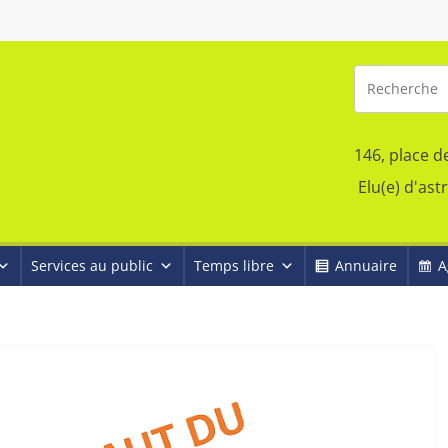
146, place d
Elu(e) d'ast
Services au public
Temps libre
Annuaire
A