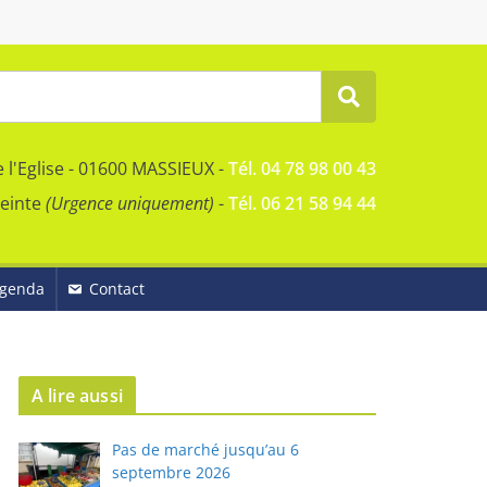
e l'Eglise - 01600 MASSIEUX -
Tél. 04 78 98 00 43
reinte
(Urgence uniquement)
-
Tél. 06 21 58 94 44
genda
Contact
A lire aussi
Pas de marché jusqu’au 6
septembre 2026