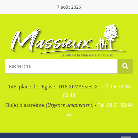
7 août 2026
146, place de l'Eglise - 01600 MASSIEUX -
Tél. 04 78 98
00 43
Elu(e) d'astreinte
(Urgence uniquement)
-
Tél. 06 21 58 94
44