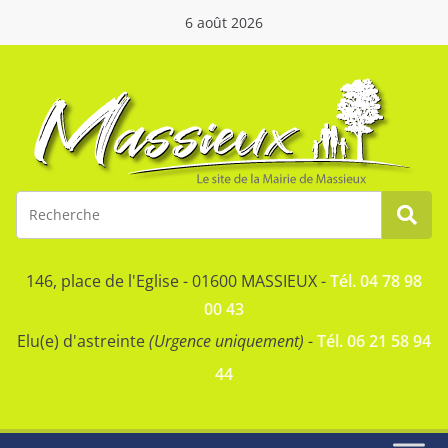
6 août 2026
146, place de l'Eglise - 01600 MASSIEUX -
Tél. 04 78 98
00 43
Elu(e) d'astreinte
(Urgence uniquement)
-
Tél. 06 21 58 94
44