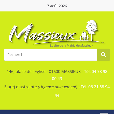
7 août 2026
146, place de l'Eglise - 01600 MASSIEUX -
Tél. 04 78 98
00 43
Elu(e) d'astreinte
(Urgence uniquement)
-
Tél. 06 21 58 94
44