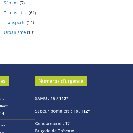
Séniors
(7)
Temps libre
(61)
Transports
(14)
Urbanisme
(10)
les
Numéros d’urgence
e :
SAMU :
15 /
112*
ment
Sapeur pompiers :
18 /
112*
 44
Gendarmerie :
17
e :
Brigade de Trévoux :