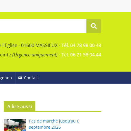
e l'Eglise - 01600 MASSIEUX -
Tél. 04 78 98 00 43
reinte
(Urgence uniquement)
-
Tél. 06 21 58 94 44
genda
Contact
A lire aussi
Pas de marché jusqu’au 6
septembre 2026