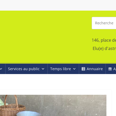
146, place d
Elu(e) d'ast
Services au public
Temps libre
Annuaire
A