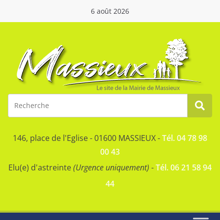
6 août 2026
146, place de l'Eglise - 01600 MASSIEUX -
Tél. 04 78 98
00 43
Elu(e) d'astreinte
(Urgence uniquement)
-
Tél. 06 21 58 94
44