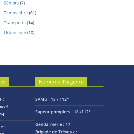
Séniors
(7)
Temps libre
(61)
Transports
(14)
Urbanisme
(10)
les
Numéros d’urgence
e :
SAMU :
15 /
112*
ment
Sapeur pompiers :
18 /
112*
 44
Gendarmerie :
17
e :
Brigade de Trévoux :