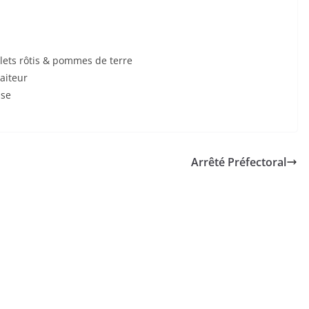
oulets rôtis & pommes de terre
raiteur
ise
Arrêté Préfectoral