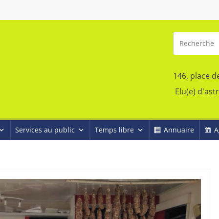
146, place d
Elu(e) d'ast
Services au public
Temps libre
Annuaire
A