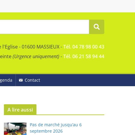
e l'Eglise - 01600 MASSIEUX -
Tél. 04 78 98 00 43
reinte
(Urgence uniquement)
-
Tél. 06 21 58 94 44
genda
Contact
A lire aussi
Pas de marché jusqu’au 6
septembre 2026