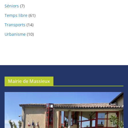
Séniors
(7)
Temps libre
(61)
Transports
(14)
Urbanisme
(10)
Mairie de Massieux