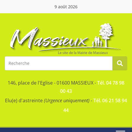
9 août 2026
146, place de l'Eglise - 01600 MASSIEUX -
Tél. 04 78 98
00 43
Elu(e) d'astreinte
(Urgence uniquement)
-
Tél. 06 21 58 94
44