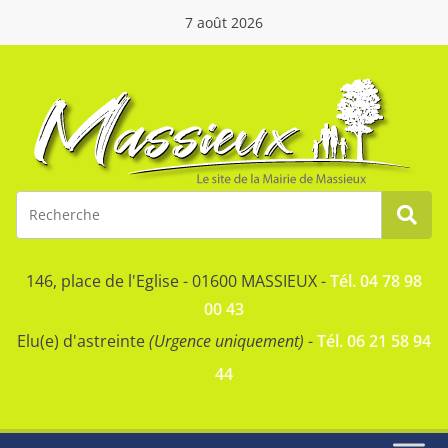
7 août 2026
146, place de l'Eglise - 01600 MASSIEUX -
Tél. 04 78 98
00 43
Elu(e) d'astreinte
(Urgence uniquement)
-
Tél. 06 21 58 94
44