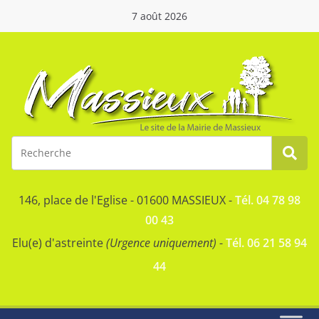
7 août 2026
146, place de l'Eglise - 01600 MASSIEUX -
Tél. 04 78 98
00 43
Elu(e) d'astreinte
(Urgence uniquement)
-
Tél. 06 21 58 94
44