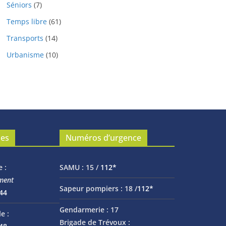
Séniors
(7)
Temps libre
(61)
Transports
(14)
Urbanisme
(10)
les
Numéros d’urgence
e :
SAMU :
15 /
112*
ment
Sapeur pompiers :
18 /
112*
 44
Gendarmerie :
17
e :
Brigade de Trévoux :