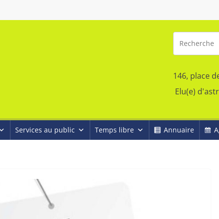
146, place d
Elu(e) d'ast
Services au public
Temps libre
Annuaire
A