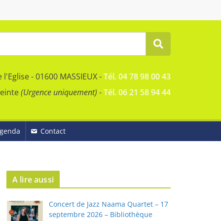
e l'Eglise - 01600 MASSIEUX -
Tél. 04 78 98 00 43
reinte
(Urgence uniquement)
-
Tél. 06 21 58 94 44
genda
Contact
A lire aussi
Concert de Jazz Naama Quartet – 17
septembre 2026 – Bibliothèque