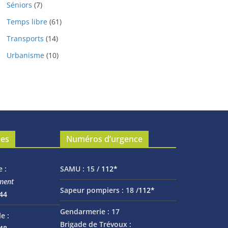
Séniors
(7)
Temps libre
(61)
Transports
(14)
Urbanisme
(10)
les
Numéros d’urgence
e :
SAMU :
15 /
112*
ment
Sapeur pompiers :
18 /
112*
 44
Gendarmerie :
17
e :
Brigade de Trévoux :