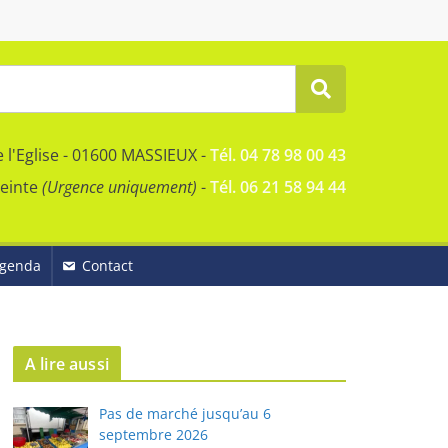
e l'Eglise - 01600 MASSIEUX -
Tél. 04 78 98 00 43
reinte
(Urgence uniquement)
-
Tél. 06 21 58 94 44
genda
Contact
A lire aussi
Pas de marché jusqu’au 6
septembre 2026