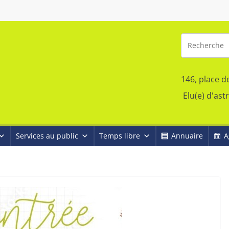
146, place d
Elu(e) d'ast
Services au public
Temps libre
Annuaire
A