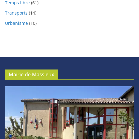
Temps libre
(61)
Transports
(14)
Urbanisme
(10)
Mairie de Massieux