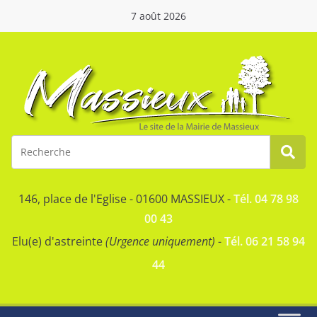
7 août 2026
146, place de l'Eglise - 01600 MASSIEUX -
Tél. 04 78 98
00 43
Elu(e) d'astreinte
(Urgence uniquement)
-
Tél. 06 21 58 94
44